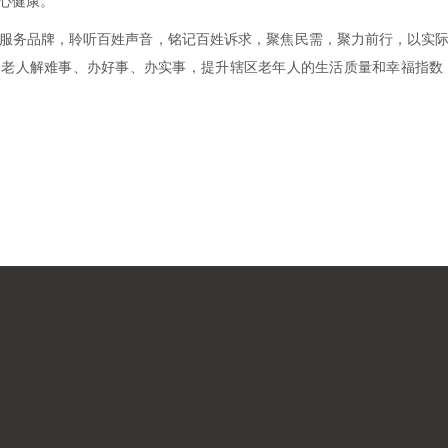
心健康。
务品牌，聆听百姓声音，铭记百姓诉求，聚焦民需，聚力前行，以实际
实为老人解难事、办好事、办实事，提升辖区老年人的生活质量和幸福指