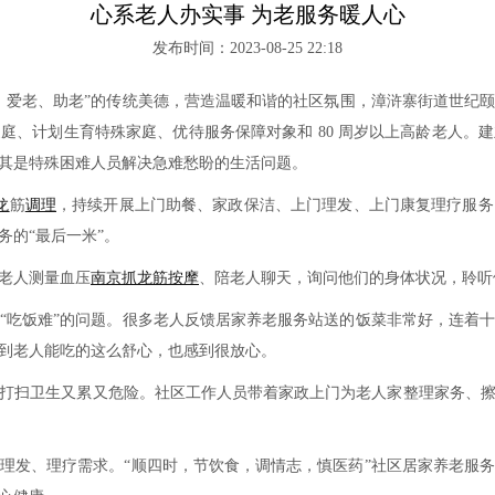
心系老人办实事 为老服务暖人心
发布时间：2023-08-25 22:18
、爱老、助老”的传统美德，营造温暖和谐的社区氛围，漳浒寨街道世纪
庭、计划生育特殊家庭、优待服务保障对象和 80 周岁以上高龄老人。
其是特殊困难人员解决急难愁盼的生活问题。
龙
筋
调理
，持续开展上门助餐、家政保洁、上门理发、上门康复理疗服务
的“最后一米”。
老人测量血压
南京抓龙筋
按摩
、陪老人聊天，询问他们的身体状况，聆听
吃饭难”的问题。很多老人反馈居家养老服务站送的饭菜非常好，连着十
到老人能吃的这么舒心，也感到很放心。
扫卫生又累又危险。社区工作人员带着家政上门为老人家整理家务、擦
发、理疗需求。“顺四时，节饮食，调情志，慎医药”社区居家养老服务