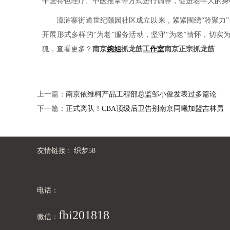
中医特色理疗、中医推拿等方式进行调养，促进老年人的身
漳浒寨街道世纪颐园社区成立以来，紧紧围绕“聆聚力”服
开展形式多样的“为老”服务活动，坚守“为老”情怀，切
狐，查看更多？
南京
婉姐
抓龙筋
工作室
南京正宗抓龙筋
上一篇：
南京依维柯产品工程部总监邹小俊发表过多篇论
下一篇：
正式离队！CBA顶级后卫告别南京同曦加盟吉林男
友情链接 :
织梦58
电话：
fbi201818
微信：