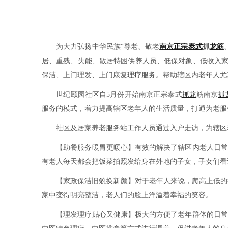
为大力弘扬中华民族“尊老、敬老
南京
正宗
泰式
抓
龙筋
居、重残、失能、散居特困供养人员、低保对象、低收入家
保洁、上门理发、上门康复
理疗
服务。帮助辖区内老年人尤
世纪颐园社区自5月份开始南京正宗泰式
抓龙
筋南京
抓
服务的模式，着力提高辖区老年人的生活质量，打通为老服务
社区及居家养老服务站工作人员通过入户走访，为辖区
【助餐服务暖胃更暖心】有效的解决了辖区内老人日常“
有老人每天都会把饭菜拍照发给身在外地的子女，子女们看
【家政保洁旧貌换新颜】对于老年人来说，爬高上低的打
家中变得明亮整洁，老人们的脸上洋溢着幸福的笑容。
【理发理疗贴心又健康】极大的方便了老年群体的日常理