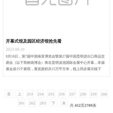
开幕式馆及园区经济馆抢先看
2023-08-19
8月16日，第7届中国南亚博览会暨第27届中国昆明进出口商品交
易会（以下简称南博会）将在昆明滇池国际会展中心开幕，本届
展会设15个展馆，展览面积共15万平方米，线上同步展示线下
首
上
253
254
255
256
257
258
259
260
页
一
261
262
263
下
末
共
452
页
2709
条
页
一
页